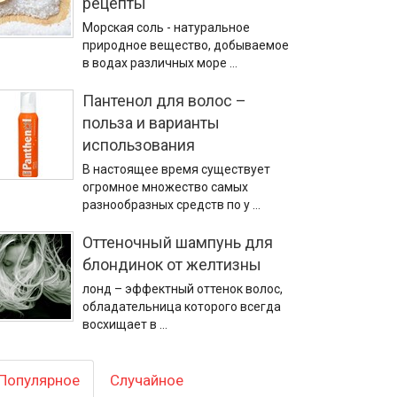
рецепты
Морская соль - натуральное
природное вещество, добываемое
в водах различных море …
Пантенол для волос –
польза и варианты
использования
В настоящее время существует
огромное множество самых
разнообразных средств по у …
Оттеночный шампунь для
блондинок от желтизны
лонд – эффектный оттенок волос,
обладательница которого всегда
восхищает в …
Популярное
Случайное