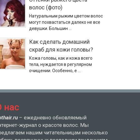
волос (фото)
Натуральным рыжим цветом волос
могут похвастаться далеко не все
девушки. Большин …
Как сделать домашний
скраб для кожи головы?
Кожа головы, как и кожа всего
тела, нуждается в регулярном
очищении. Особенно, е …
О нас
othair.ru
– ежедневно обновляемый
нтернет-журнал о красоте волос. Мы
редлагаем нашим читательницам несколько