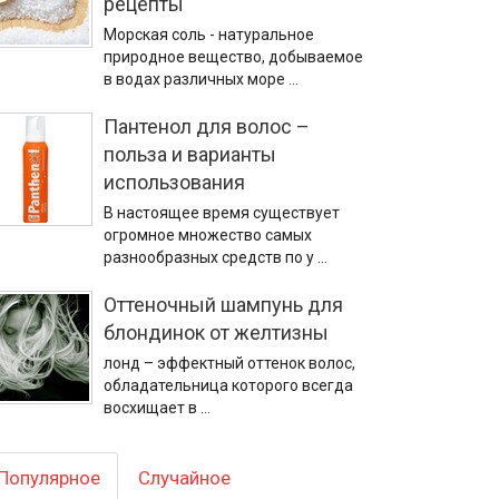
рецепты
Морская соль - натуральное
природное вещество, добываемое
в водах различных море …
Пантенол для волос –
польза и варианты
использования
В настоящее время существует
огромное множество самых
разнообразных средств по у …
Оттеночный шампунь для
блондинок от желтизны
лонд – эффектный оттенок волос,
обладательница которого всегда
восхищает в …
Популярное
Случайное