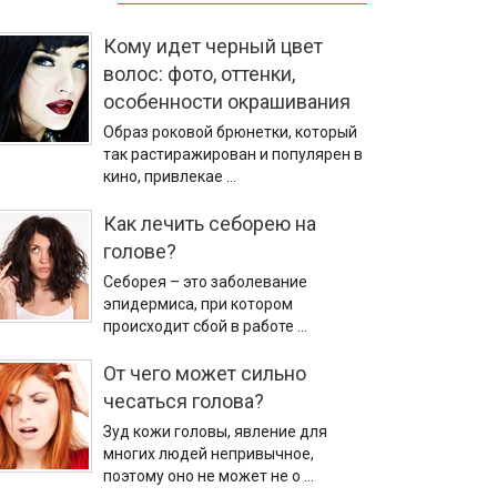
Кому идет черный цвет
волос: фото, оттенки,
особенности окрашивания
Образ роковой брюнетки, который
так растиражирован и популярен в
кино, привлекае …
Как лечить себорею на
голове?
Себорея – это заболевание
эпидермиса, при котором
происходит сбой в работе …
От чего может сильно
чесаться голова?
Зуд кожи головы, явление для
многих людей непривычное,
поэтому оно не может не о …