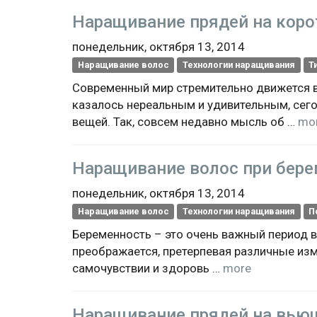
Наращивание прядей на коро
понедельник, октября 13, 2014
Наращивание волос
Технологии наращивания
Т
Современный мир стремительно движется вп
казалось нереальным и удивительным, сег
вещей. Так, совсем недавно мысль об …
mo
Наращивание волос при бер
понедельник, октября 13, 2014
Наращивание волос
Технологии наращивания
П
Беременность – это очень важный период в
преображается, претерпевая различные изм
самочувствии и здоровь …
more
Наращивание прядей на вью