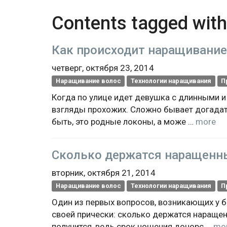
Contents tagged wit
Как происходит наращивание
четверг, октября 23, 2014
Наращивание волос
Технологии наращивания
П
Когда по улице идет девушка с длинными и
взгляды прохожих. Сложно бывает догада
быть, это родные локоны, а може …
more
Сколько держатся наращенн
вторник, октября 21, 2014
Наращивание волос
Технологии наращивания
П
Один из первых вопросов, возникающих у 
своей прически: сколько держатся наращен
получится, ведь срок ношения донорс …
mo