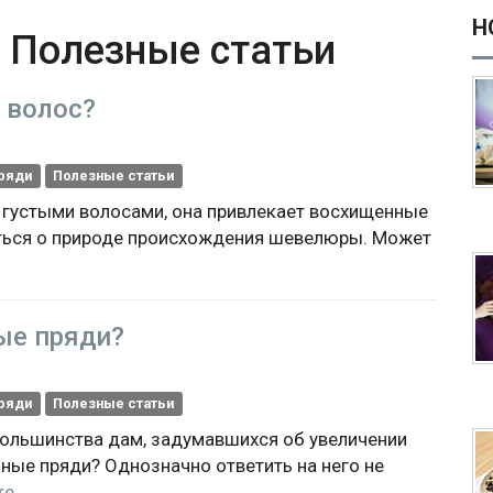
Н
h
Полезные статьи
 волос?
ряди
Полезные статьи
 густыми волосами, она привлекает восхищенные
ться о природе происхождения шевелюры. Может
ые пряди?
ряди
Полезные статьи
большинства дам, задумавшихся об увеличении
ные пряди? Однозначно ответить на него не
re