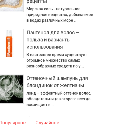
рецепты
Морская соль - натуральное
природное вещество, добываемое
в водах различных море …
Пантенол для волос –
польза и варианты
использования
В настоящее время существует
огромное множество самых
разнообразных средств по у …
Оттеночный шампунь для
блондинок от желтизны
лонд – эффектный оттенок волос,
обладательница которого всегда
восхищает в …
Популярное
Случайное