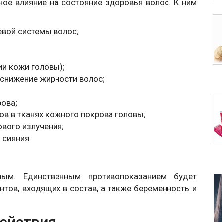
ое влияние на состояние здоровья волос. К ним
евой системы волос;
и кожи головы);
 снижение жирности волос;
рова;
в в тканях кожного покрова головы;
вого излучения;
 сияния.
ным. Единственным противопоказанием будет
тов, входящих в состав, а также беременность и
ействия