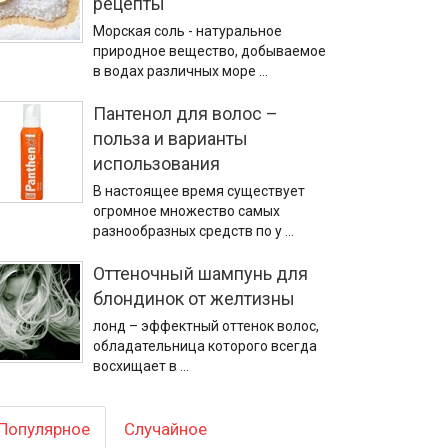
рецепты
Морская соль - натуральное
природное вещество, добываемое
в водах различных море …
Пантенол для волос –
польза и варианты
использования
В настоящее время существует
огромное множество самых
разнообразных средств по у …
Оттеночный шампунь для
блондинок от желтизны
лонд – эффектный оттенок волос,
обладательница которого всегда
восхищает в …
Популярное
Случайное