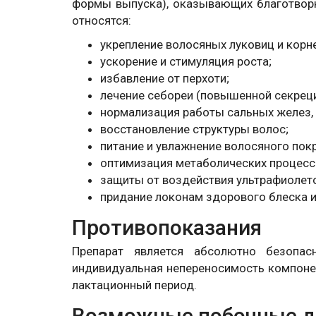
формы выпуска), оказывающих благотворн
относятся:
укрепление волосяных луковиц и корн
ускорение и стимуляция роста;
избавление от перхоти;
лечение себореи (повышенной секреци
нормализация работы сальных желез,
восстановление структуры волос;
питание и увлажнение волосяного пок
оптимизация метаболических процессо
защиты от воздействия ультрафиолето
придание локонам здорового блеска и
Противопоказания
Препарат является абсолютно безопас
индивидуальная непереносимость компонен
лактационный период.
Возможные побочные д