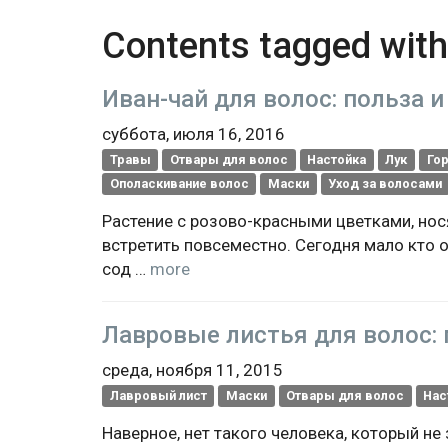
Contents tagged wit
Иван-чай для волос: польза 
суббота, июля 16, 2016
Травы
Отвары для волос
Настойка
Лук
Го
Ополаскивание волос
Маски
Уход за волосами
Растение с розово-красными цветками, нос
встретить повсеместно. Сегодня мало кто о
сод …
more
Лавровые листья для волос: 
среда, ноября 11, 2015
Лавровый лист
Маски
Отвары для волос
Нас
Наверное, нет такого человека, который не