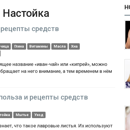
Н
h
Настойка
и рецепты средств
рчица
Глина
Витамины
Масла
Хна
ящее название «иван-чай» или «кипрей», можно
бращает на него внимание, а тем временем в нём
польза и рецепты средств
тойка
Мытье
Уход
 знает, что такое лавровые листья. Их используют