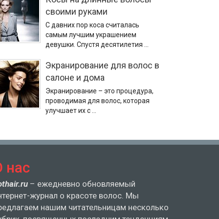
своими руками
С давних пор коса считалась
самым лучшим украшением
девушки. Спустя десятилетия …
Экранирование для волос в
салоне и дома
Экранирование – это процедура,
проводимая для волос, которая
улучшает их с …
О нас
othair.ru
– ежедневно обновляемый
нтернет-журнал о красоте волос. Мы
редлагаем нашим читательницам несколько