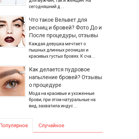
для мужчин, так и женщин. На
сегодняшний д …
Что такое Вельвет для
ресниц и бровей? Фото До и
После процедуры, отзывы
Каждая девушка мечтает о
пышных длинных ресницах и
красивых густых бровях. К сча …
Как делается пудровое
напыление бровей? Отзывы
о процедуре
Мода на красивые и ухоженные
брови, при этом натуральные на
вид, захватила индус …
Популярное
Случайное