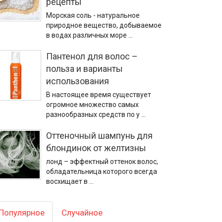
рецепты
Морская соль - натуральное
природное вещество, добываемое
в водах различных море …
Пантенол для волос –
польза и варианты
использования
В настоящее время существует
огромное множество самых
разнообразных средств по у …
Оттеночный шампунь для
блондинок от желтизны
лонд – эффектный оттенок волос,
обладательница которого всегда
восхищает в …
Популярное
Случайное