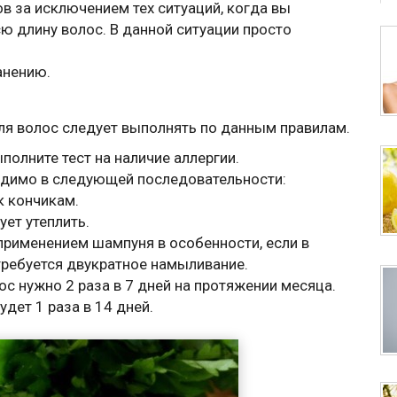
в за исключением тех ситуаций, когда вы
всю длину волос. В данной ситуации просто
анению.
ля волос следует выполнять по данным правилам.
олните тест на наличие аллергии.
одимо в следующей последовательности:
 к кончикам.
ет утеплить.
применением шампуня в особенности, если в
требуется двукратное намыливание.
с нужно 2 раза в 7 дней на протяжении месяца.
дет 1 раза в 14 дней.