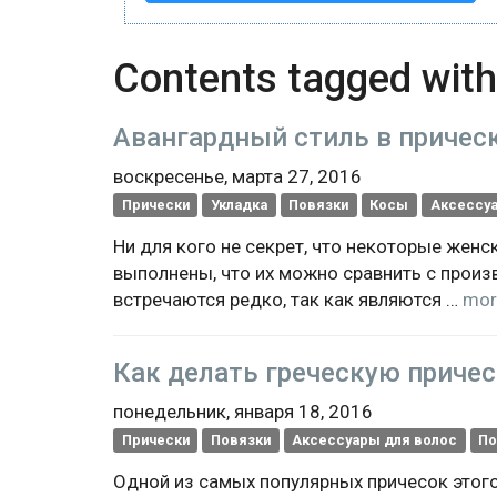
Contents tagged wit
Авангардный стиль в прическ
воскресенье, марта 27, 2016
Прически
Укладка
Повязки
Косы
Аксессуа
Ни для кого не секрет, что некоторые жен
выполнены, что их можно сравнить с произв
встречаются редко, так как являются …
mor
Как делать греческую причес
понедельник, января 18, 2016
Прически
Повязки
Аксессуары для волос
По
Одной из самых популярных причесок этого