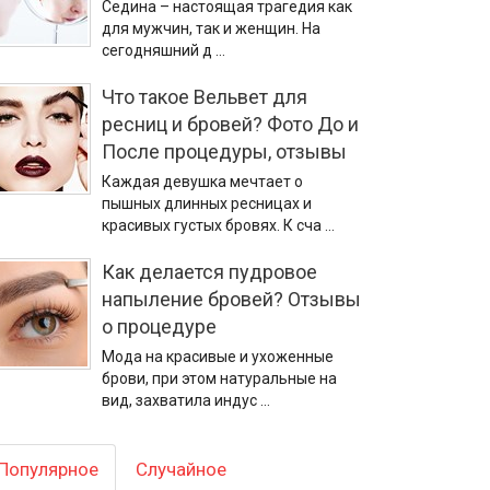
Седина – настоящая трагедия как
для мужчин, так и женщин. На
сегодняшний д …
Что такое Вельвет для
ресниц и бровей? Фото До и
После процедуры, отзывы
Каждая девушка мечтает о
пышных длинных ресницах и
красивых густых бровях. К сча …
Как делается пудровое
напыление бровей? Отзывы
о процедуре
Мода на красивые и ухоженные
брови, при этом натуральные на
вид, захватила индус …
Популярное
Случайное