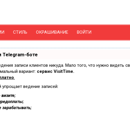
МИ
СТИЛЬ
ОКРАШИВАНИЕ
ВОЙТИ
 Telegram-боте
ведения записи клиентов никуда. Мало того, что нужно видеть с
имальный вариант:
сервис VisitTime.
платно
.
й упрощает ведение записей:
 визите;
предоплаты;
е зарабатывать;