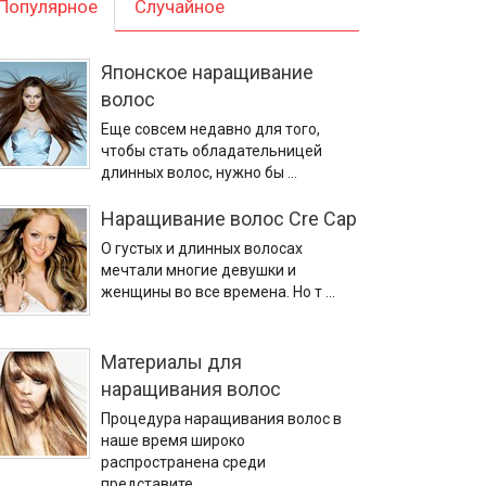
Популярное
Случайное
Японское наращивание
волос
Еще совсем недавно для того,
чтобы стать обладательницей
длинных волос, нужно бы …
Наращивание волос Cre Cap
О густых и длинных волосах
мечтали многие девушки и
женщины во все времена. Но т …
Материалы для
наращивания волос
Процедура наращивания волос в
наше время широко
распространена среди
представите …