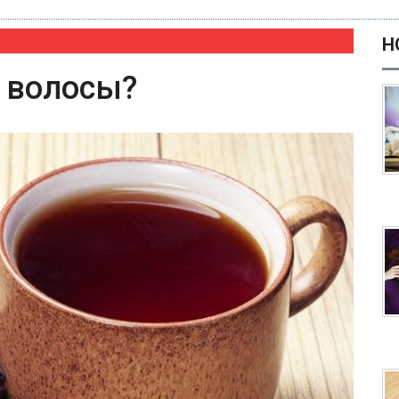
Н
ь волосы?