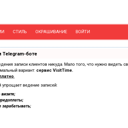
МИ
СТИЛЬ
ОКРАШИВАНИЕ
ВОЙТИ
 Telegram-боте
ведения записи клиентов никуда. Мало того, что нужно видеть с
имальный вариант:
сервис VisitTime.
платно
.
й упрощает ведение записей:
 визите;
предоплаты;
е зарабатывать;