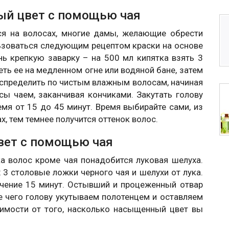
ый цвет с помощью чая
ся на волосах, многие дамы, желающие обрести
льзоваться следующим рецептом краски на основе
нь крепкую заварку – на 500 мл кипятка взять 3
еть ее на медленном огне или водяной бане, затем
аспределить по чистым влажным волосам, начиная
сы чаем, заканчивая кончиками. Закутать голову
мя от 15 до 45 минут. Время выбирайте сами, из
х, тем темнее получится оттенок волос.
вет с помощью чая
а волос кроме чая понадобится луковая шелуха.
3 столовые ложки черного чая и шелухи от лука.
течение 15 минут. Остывший и процеженный отвар
е чего голову укутываем полотенцем и оставляем
симости от того, насколько насыщенный цвет вы