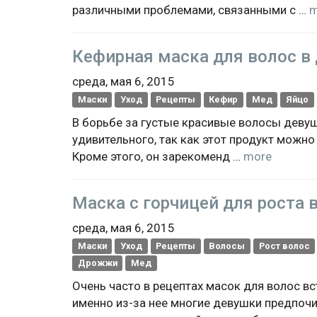
различными проблемами, связанными с …
m
Кефирная маска для волос в
среда, мая 6, 2015
Маски
Уход
Рецепты
Кефир
Мед
Яйцо
В борьбе за густые красивые волосы девуш
удивительного, так как этот продукт можно
Кроме этого, он зарекоменд …
more
Маска с горчицей для роста 
среда, мая 6, 2015
Маски
Уход
Рецепты
Волосы
Рост волос
Дрожжи
Мед
Очень часто в рецептах масок для волос вс
именно из-за нее многие девушки предпочи