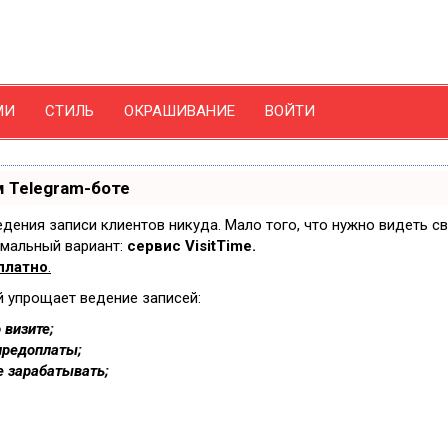
МИ
СТИЛЬ
ОКРАШИВАНИЕ
ВОЙТИ
 Telegram-боте
ведения записи клиентов никуда. Мало того, что нужно видеть с
имальный вариант:
сервис VisitTime.
платно
.
й упрощает ведение записей:
 визите;
предоплаты;
е зарабатывать;