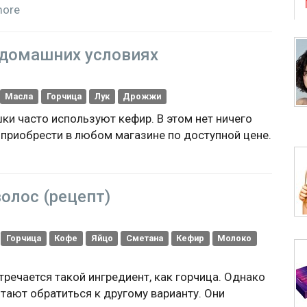
ore
 домашних условиях
Масла
Горчица
Лук
Дрожжи
ки часто используют кефир. В этом нет ничего
 приобрести в любом магазине по доступной цене.
волос (рецепт)
Горчица
Кофе
Яйцо
Сметана
Кефир
Молоко
тречается такой ингредиент, как горчица. Однако
тают обратиться к другому варианту. Они