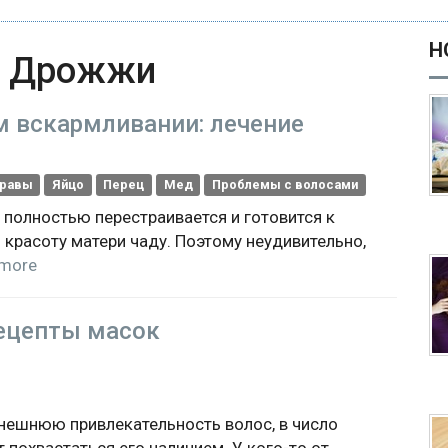
Н
h
Дрожжи
м вскармливании: лечение
равы
Яйцо
Перец
Мед
Проблемы с волосами
полностью перестраивается и готовится к
 красоту матери чаду. Поэтому неудивительно,
more
рецепты масок
внешнюю привлекательность волос, в число