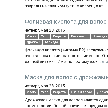
которых входит объем. Однако не все могут
природы не слишком густые волосы, а кт …
Фолиевая кислота для волос 
четверг, мая 28, 2015
Маски
Уход
Рецепты
Рост волос
Выпаден
Дрожжи
Авокадо
Фолиевую кислоту (витамин В9) заслуженн
очередь она влияет на состояние волос. О
данный витамин. Именно поэтому важ …
mo
Маска для волос с дрожжам
четверг, мая 28, 2015
Маски
Уход
Рецепты
Объем волос
Дрож
Дрожжевая маска для волос является одн
косметологии. Она обеспечивает прядям по