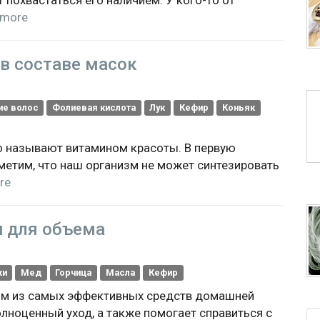
 похвастаться его наличием. У кого-то от
more
в составе масок
ие волос
Фолиевая кислота
Лук
Кефир
Коньяк
о называют витамином красоты. В первую
тметим, что наш организм не может синтезировать
re
и для объема
жи
Мед
Горчица
Масла
Кефир
им из самых эффективных средств домашней
лноценный уход, а также помогает справиться с